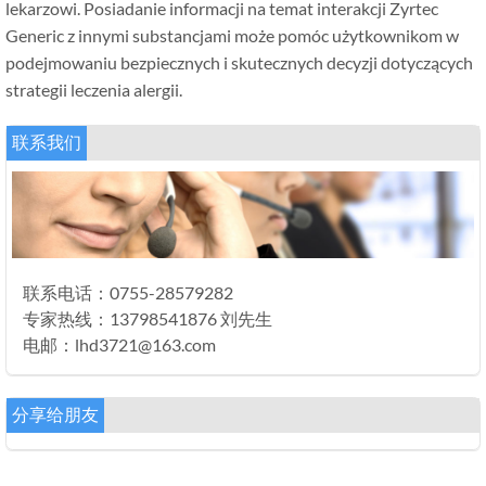
lekarzowi. Posiadanie informacji na temat interakcji Zyrtec
Generic z innymi substancjami może pomóc użytkownikom w
podejmowaniu bezpiecznych i skutecznych decyzji dotyczących
strategii leczenia alergii.
联系我们
联系电话：0755-28579282
专家热线：13798541876 刘先生
电邮：lhd3721@163.com
分享给朋友