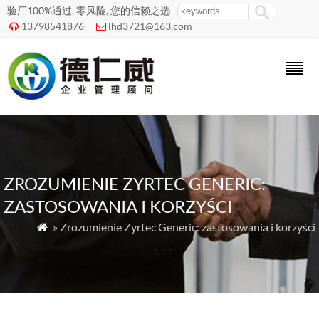
验厂100%通过, 零风险, 您的信赖之选
13798541876
lhd3721@163.com


ZROZUMIENIE ZYRTEC GENERIC:
ZASTOSOWANIA I KORZYŚCI
» Zrozumienie Zyrtec Generic: zastosowania i korzyści
