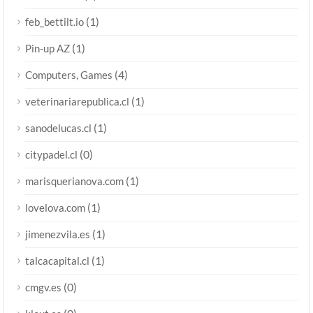
(1)
feb_bettilt.io
(1)
Pin-up AZ
(4)
Computers, Games
(1)
veterinariarepublica.cl
(1)
sanodelucas.cl
(0)
citypadel.cl
(1)
marisquerianova.com
(1)
lovelova.com
(1)
jimenezvila.es
(1)
talcacapital.cl
(0)
cmgv.es