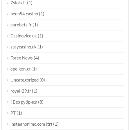
(1)
7slots.it
(1)
neon54.casino
(1)
eurobets.fr
(1)
Casinovice uk
(1)
staycasino.uk
(4)
Forex News
(1)
epeikon.gr
(0)
Uncategorized
(1)
royal-29.fr
(8)
! Без рубрики
(1)
PT
(1)
instaanonimo.com (tr)