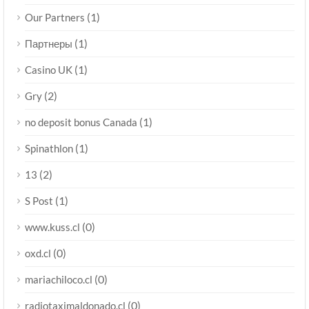
(1)
Our Partners
(1)
Партнеры
(1)
Casino UK
(2)
Gry
(1)
no deposit bonus Canada
(1)
Spinathlon
(2)
13
(1)
S Post
(0)
www.kuss.cl
(0)
oxd.cl
(0)
mariachiloco.cl
(0)
radiotaximaldonado.cl