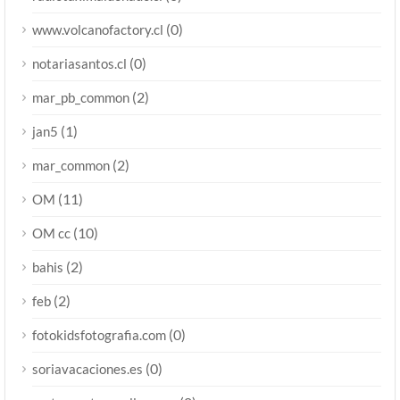
(0)
www.volcanofactory.cl
(0)
notariasantos.cl
(2)
mar_pb_common
(1)
jan5
(2)
mar_common
(11)
OM
(10)
OM cc
(2)
bahis
(2)
feb
(0)
fotokidsfotografia.com
(0)
soriavacaciones.es