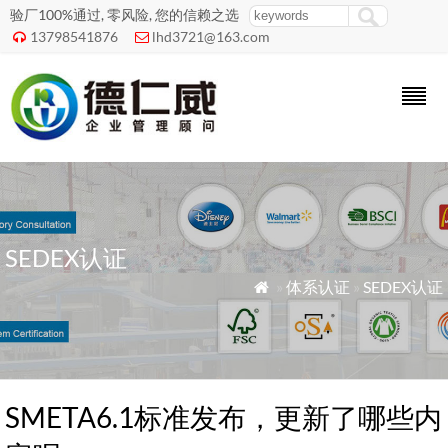
验厂100%通过, 零风险, 您的信赖之选
13798541876
lhd3721@163.com


SEDEX认证
»
体系认证
»
SEDEX认证

SMETA6.1标准发布，更新了哪些内