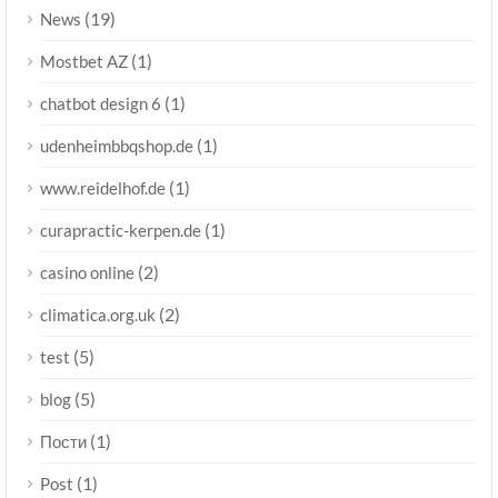
(19)
News
(1)
Mostbet AZ
(1)
chatbot design 6
(1)
udenheimbbqshop.de
(1)
www.reidelhof.de
(1)
curapractic-kerpen.de
(2)
casino online
(2)
climatica.org.uk
(5)
test
(5)
blog
(1)
Пости
(1)
Post