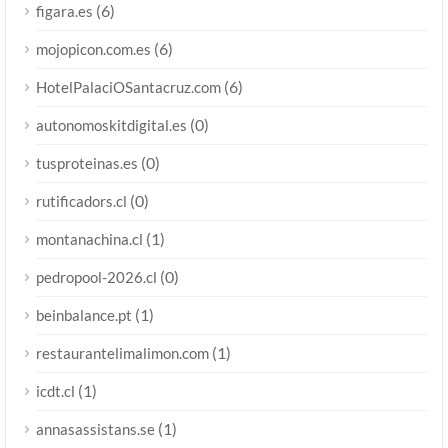
(6)
figara.es
(6)
mojopicon.com.es
(6)
HotelPalaciOSantacruz.com
(0)
autonomoskitdigital.es
(0)
tusproteinas.es
(0)
rutificadors.cl
(1)
montanachina.cl
(0)
pedropool-2026.cl
(1)
beinbalance.pt
(1)
restaurantelimalimon.com
(1)
icdt.cl
(1)
annasassistans.se