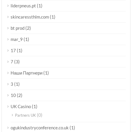
(1)
liderpneus.pt
(1)
skincaressthlm.com
(2)
bt prod
(1)
mar_9
(1)
17
(3)
7
(1)
Наши Партнери
(1)
3
(2)
10
(1)
UK Casino
(0)
Partners UK
(1)
ogukindustryconference.co.uk