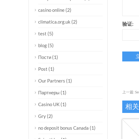
(2)
casino online
(2)
climatica.org.uk
验证:
(5)
test
(5)
blog
(1)
Пости
(1)
Post
(1)
Our Partners
(1)
Партнеры
上一篇:
S
(1)
Casino UK
相关
(2)
Gry
(1)
no deposit bonus Canada