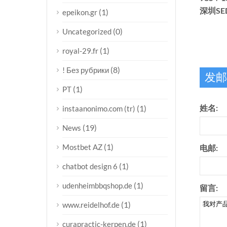
深圳SE
(1)
epeikon.gr
(0)
Uncategorized
(1)
royal-29.fr
(8)
! Без рубрики
发邮
(1)
PT
姓名:
(1)
instaanonimo.com (tr)
(19)
News
(1)
Mostbet AZ
电邮:
(1)
chatbot design 6
(1)
udenheimbbqshop.de
留言:
(1)
www.reidelhof.de
(1)
curapractic-kerpen.de