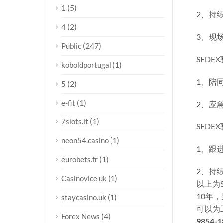
(5)
1
2、持
(2)
4
3、现
(247)
Public
SEDE
(1)
koboldportugal
1、陪
(2)
5
(1)
e-fit
2、应
(1)
7slots.it
SEDE
(1)
neon54.casino
1、跟
(1)
eurobets.fr
2、持
(1)
Casinovice uk
以上为
10年
(1)
staycasino.uk
可以为
(4)
Forex News
9854