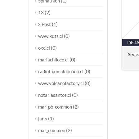
(1)
Spinathlon
(2)
13
(1)
S Post
(0)
www.kuss.cl
DETA
(0)
oxd.cl
Se
(0)
mariachiloco.cl
(0)
radiotaximaldonado.cl
(0)
www.volcanofactory.cl
(0)
notariasantos.cl
(2)
mar_pb_common
(1)
jan5
(2)
mar_common