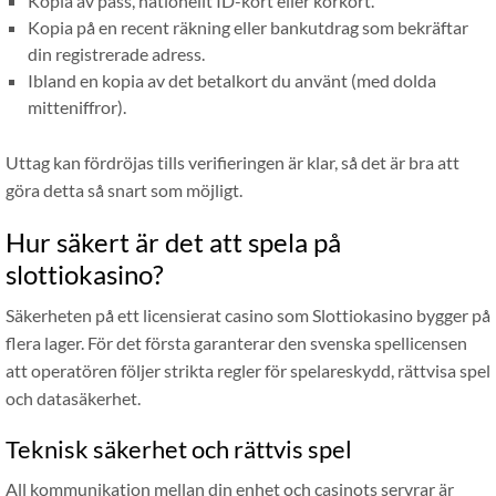
Kopia av pass, nationellt ID-kort eller körkort.
Kopia på en recent räkning eller bankutdrag som bekräftar
din registrerade adress.
Ibland en kopia av det betalkort du använt (med dolda
mitteniffror).
Uttag kan fördröjas tills verifieringen är klar, så det är bra att
göra detta så snart som möjligt.
Hur säkert är det att spela på
slottiokasino?
Säkerheten på ett licensierat casino som Slottiokasino bygger på
flera lager. För det första garanterar den svenska spellicensen
att operatören följer strikta regler för spelareskydd, rättvisa spel
och datasäkerhet.
Teknisk säkerhet och rättvis spel
All kommunikation mellan din enhet och casinots servrar är