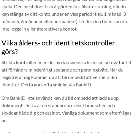
spela. Den mest drastiska åtgärden är självuteslutning, där du
kan stänga av ditt konto under en viss period (t.ex. 1 månad, 3
månader, 6 månader eller permanent). Under den tiden kan du
inte logga in eller återaktivera kontot.
Vilka ålders- och identitetskontroller
görs?
Strikta kontroller är en del av den svenska licensen och syftar till
att förhindra minderårigt spelande och penningtvätt. När du
registrerar dig kommer du att bli ombedd att verifiera din
identitet. Detta görs ofta smidigt via BankID.
Om BankID inte används kan du bli ombedd att ladda upp
dokument. Detta är en standardprocess i branschen och
skyddar både dig och casinot. Vanliga dokument som efterfrågas
är: