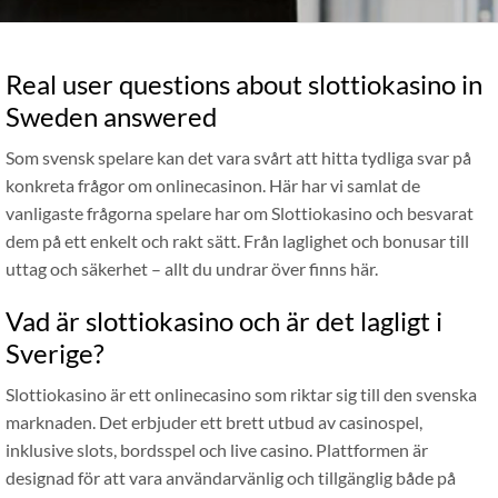
Real user questions about slottiokasino in
Sweden answered
Som svensk spelare kan det vara svårt att hitta tydliga svar på
konkreta frågor om onlinecasinon. Här har vi samlat de
vanligaste frågorna spelare har om Slottiokasino och besvarat
dem på ett enkelt och rakt sätt. Från laglighet och bonusar till
uttag och säkerhet – allt du undrar över finns här.
Vad är slottiokasino och är det lagligt i
Sverige?
Slottiokasino är ett onlinecasino som riktar sig till den svenska
marknaden. Det erbjuder ett brett utbud av casinospel,
inklusive slots, bordsspel och live casino. Plattformen är
designad för att vara användarvänlig och tillgänglig både på