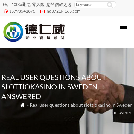
验厂100%通过, 零风险, 您的信赖之选
13798541876
lhd3721@163.com


REAL USER QUESTIONS ABOUT
SLOTTIOKASINO IN SWEDEN
ANSWERED
» Real user questions about slottiokasino in Sweden

answered