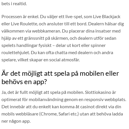
bets i realtid.
Processen är enkel. Du väljer ett live-spel, som Live Blackjack
eller Live Roulette, och ansluter till ett bord. Dealern hälsar dig
välkommen via webbkameran. Du placerar dina insatser med
hjälp av ett gränssnitt på skärmen, och dealern utför sedan
spelets handlingar fysiskt – delar ut kort eller spinner
roulettehjulet. Du kan ofta chatta med dealern och andra
spelare, vilket skapar en social atmosfär.
Är det möjligt att spela på mobilen eller
behövs en app?
Ja, det är fullt möjligt att spela på mobilen. Slottiokasino är
optimerat för mobilanvändning genom en responsiv webbplats.
Det innebär att du enkelt kan komma åt casinot direkt via din
mobils webbläsare (Chrome, Safari etc.) utan att behöva ladda
ner någon app.