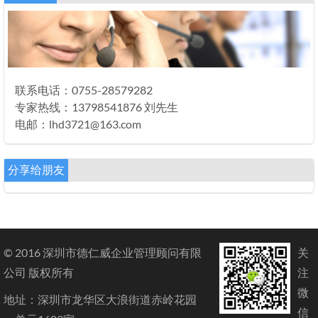
联系电话：0755-28579282
专家热线：13798541876 刘先生
电邮：lhd3721@163.com
分享给朋友
© 2016 深圳市德仁威企业管理顾问有限
关
公司 版权所有
注
微
地址：深圳市龙华区大浪街道赤岭花园
信