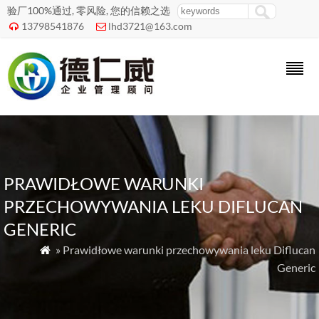
验厂100%通过, 零风险, 您的信赖之选
13798541876
lhd3721@163.com


PRAWIDŁOWE WARUNKI
PRZECHOWYWANIA LEKU DIFLUCAN
GENERIC
» Prawidłowe warunki przechowywania leku Diflucan

Generic