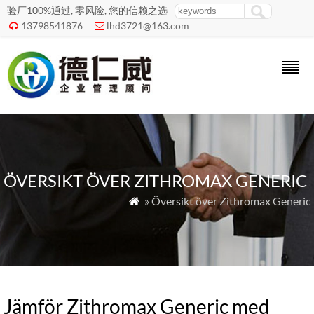
验厂100%通过, 零风险, 您的信赖之选
13798541876
lhd3721@163.com


ÖVERSIKT ÖVER ZITHROMAX GENERIC
» Översikt över Zithromax Generic

Jämför Zithromax Generic med