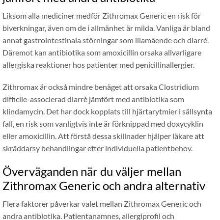
Liksom alla mediciner medför Zithromax Generic en risk för
biverkningar, även om de i allmänhet är milda. Vanliga är bland
annat gastrointestinala störningar som illamående och diarré.
Däremot kan antibiotika som amoxicillin orsaka allvarligare
allergiska reaktioner hos patienter med penicillinallergier.
Zithromax är också mindre benäget att orsaka Clostridium
difficile-associerad diarré jämfört med antibiotika som
klindamycin. Det har dock kopplats till hjärtarytmier i sällsynta
fall, en risk som vanligtvis inte är förknippad med doxycyklin
eller amoxicillin. Att förstå dessa skillnader hjälper läkare att
skräddarsy behandlingar efter individuella patientbehov.
Överväganden när du väljer mellan
Zithromax Generic och andra alternativ
Flera faktorer påverkar valet mellan Zithromax Generic och
andra antibiotika. Patientanamnes, allergiprofil och