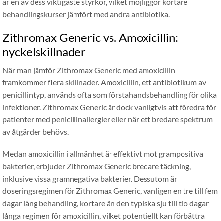
är en av dess viktigaste styrkor, vilket möjliggör kortare
behandlingskurser jämfört med andra antibiotika.
Zithromax Generic vs. Amoxicillin:
nyckelskillnader
När man jämför Zithromax Generic med amoxicillin
framkommer flera skillnader. Amoxicillin, ett antibiotikum av
penicillintyp, används ofta som förstahandsbehandling för olika
infektioner. Zithromax Generic är dock vanligtvis att föredra för
patienter med penicillinallergier eller när ett bredare spektrum
av åtgärder behövs.
Medan amoxicillin i allmänhet är effektivt mot grampositiva
bakterier, erbjuder Zithromax Generic bredare täckning,
inklusive vissa gramnegativa bakterier. Dessutom är
doseringsregimen för Zithromax Generic, vanligen en tre till fem
dagar lång behandling, kortare än den typiska sju till tio dagar
långa regimen för amoxicillin, vilket potentiellt kan förbättra