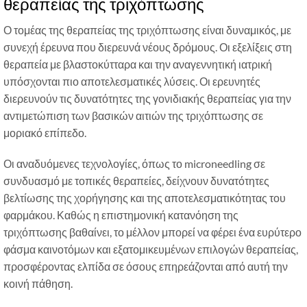
θεραπείας της τριχόπτωσης
Ο τομέας της θεραπείας της τριχόπτωσης είναι δυναμικός, με
συνεχή έρευνα που διερευνά νέους δρόμους. Οι εξελίξεις στη
θεραπεία με βλαστοκύτταρα και την αναγεννητική ιατρική
υπόσχονται πιο αποτελεσματικές λύσεις. Οι ερευνητές
διερευνούν τις δυνατότητες της γονιδιακής θεραπείας για την
αντιμετώπιση των βασικών αιτιών της τριχόπτωσης σε
μοριακό επίπεδο.
Οι αναδυόμενες τεχνολογίες, όπως το microneedling σε
συνδυασμό με τοπικές θεραπείες, δείχνουν δυνατότητες
βελτίωσης της χορήγησης και της αποτελεσματικότητας του
φαρμάκου. Καθώς η επιστημονική κατανόηση της
τριχόπτωσης βαθαίνει, το μέλλον μπορεί να φέρει ένα ευρύτερο
φάσμα καινοτόμων και εξατομικευμένων επιλογών θεραπείας,
προσφέροντας ελπίδα σε όσους επηρεάζονται από αυτή την
κοινή πάθηση.