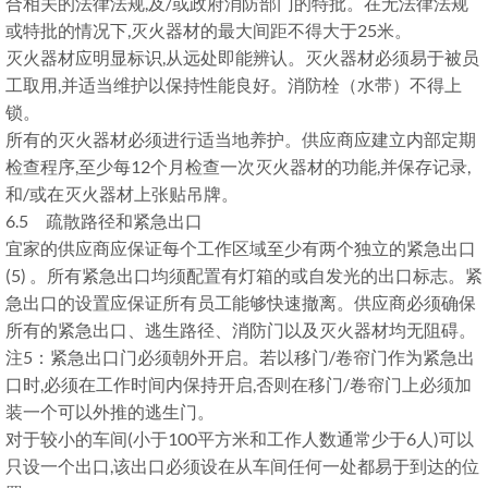
合相关的法律法规,及/或政府消防部门的特批。在无法律法规
或特批的情况下,灭火器材的最大间距不得大于25米。
灭火器材应明显标识,从远处即能辨认。灭火器材必须易于被员
工取用,并适当维护以保持性能良好。消防栓（水带）不得上
锁。
所有的灭火器材必须进行适当地养护。供应商应建立内部定期
检查程序,至少每12个月检查一次灭火器材的功能,并保存记录,
和/或在灭火器材上张贴吊牌。
6.5 疏散路径和紧急出口
宜家的供应商应保证每个工作区域至少有两个独立的紧急出口
(5) 。所有紧急出口均须配置有灯箱的或自发光的出口标志。紧
急出口的设置应保证所有员工能够快速撤离。供应商必须确保
所有的紧急出口、逃生路径、消防门以及灭火器材均无阻碍。
注5：紧急出口门必须朝外开启。若以移门/卷帘门作为紧急出
口时,必须在工作时间内保持开启,否则在移门/卷帘门上必须加
装一个可以外推的逃生门。
对于较小的车间(小于100平方米和工作人数通常少于6人)可以
只设一个出口,该出口必须设在从车间任何一处都易于到达的位