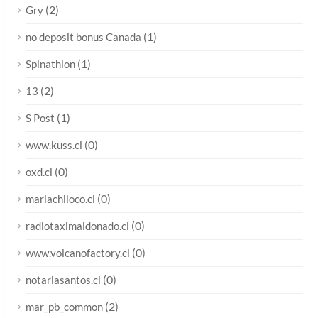
(2)
Gry
(1)
no deposit bonus Canada
(1)
Spinathlon
(2)
13
(1)
S Post
(0)
www.kuss.cl
(0)
oxd.cl
(0)
mariachiloco.cl
(0)
radiotaximaldonado.cl
(0)
www.volcanofactory.cl
(0)
notariasantos.cl
(2)
mar_pb_common