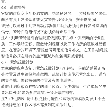
置。
6.6 疏散警铃
宜家的供应商应配备独立的、功能良好的、可持续报警的警铃,
向所有员工发出烟雾或火灾警告,以保证员工安全撤离(6)。
警报可以通过手动或自动启动,但启动后必须可自行发出持续的
信号。警铃在断电情况下必须仍能正常工作。
注6：判断警铃是否合理配置依据以下几点：供应商的行业性
质、工作场所面积、疏散计划程度以及工作场所的疏散难易程
度。在嘈杂的环境下,警报信号可用光信号补充。在工作期间,报
警信号必须在所有的生产区域均能被听到或看到。
6.7 紧急疏散计划
宜家的供应商应制订紧急疏散计划 (7) ,包括一份能清楚辩识所
处位置及逃生路径的疏散图。疏散计划应显示紧急出口、适当
的集合地、警铃按钮的位置及火警电话等。
疏散计划应放置在指定的适当位置。至少张贴于生产单位的主
要出口处,如果为多层建筑,应保证每层都有。
注7：对那些厂房面积,危险可能性和疏散的难易度对员工不会
造成隐患的工作区域不需要制定疏散计划。