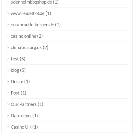
(1)
udenheimbbqshop.de
(1)
www.reidelhof.de
(1)
curapractic-kerpen.de
(2)
casino online
(2)
climatica.org.uk
(5)
test
(5)
blog
(1)
Пости
(1)
Post
(1)
Our Partners
(1)
Партнеры
(1)
Casino UK