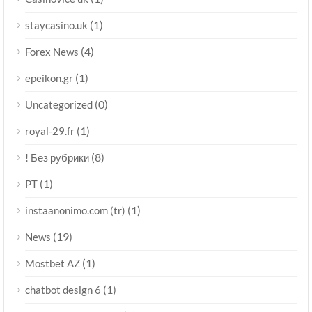
(1)
staycasino.uk
(4)
Forex News
(1)
epeikon.gr
(0)
Uncategorized
(1)
royal-29.fr
(8)
! Без рубрики
(1)
PT
(1)
instaanonimo.com (tr)
(19)
News
(1)
Mostbet AZ
(1)
chatbot design 6