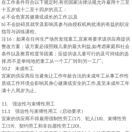
在工作条件符合以下规定时,有些国家法律法规允许雇用十三至
十五岁或十二至十四岁的员工：
a) 不会危害其健康或成长的工作,以及
b) 不会妨碍其就学及影响其参与由授权机构批准的有益的职业
指导与训练课程。
注16：如果在任何生产场所发现童工,宜家将要求该供应商提供
整改方案；该方案必须照顾儿童的最大利益,如考虑家庭和社会
条件以及教育程度等因素；应提供该儿童可行的及可持续的选
择,而不是单纯地把童工从一个工厂转到另一工厂。
10.2 未成年工
宜家的供应商应当避免让工作年龄合法的未成年工从事工作性
质或工作环境会影响其身心健康或安全的工作,直至未成年工年
满十八周岁为止。
11. 强迫性与束缚性用工
11.1 强迫性与束缚性用工（启动要求）
宜家的供应商不得雇用强制性劳工(17)、犯人(18)、束缚性劳
工(19)、契约劳工和非自愿性劳工(20)。