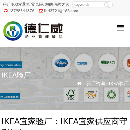
验厂100%通过, 零风险, 您的信赖之选
13798541876
lhd3721@163.com


IKEA验厂
»
验厂咨询
»
IKEA验厂

IKEA宜家验厂：IKEA宜家供应商守