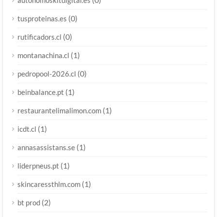
autonomoskitdigital.es
(0)
tusproteinas.es
(0)
rutificadors.cl
(1)
montanachina.cl
(0)
pedropool-2026.cl
(1)
beinbalance.pt
(1)
restaurantelimalimon.com
(1)
icdt.cl
(1)
annasassistans.se
(1)
liderpneus.pt
(1)
skincaressthlm.com
(2)
bt prod