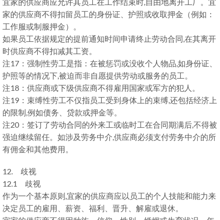
宜家的供应商应允许其员工在工作结束时,自由地离开工厂。宜
家的供应商不得扣留员工的身份证、护照或收取押金（例如：
工作服或制服押金）。
如果员工依据规定的提前通知时间申请终止劳动合同,在其离开
时供应商不得扣减其工资。
注17：强制性劳工是指：在被惩罚或没收个人物品,如身份证、
护照等的情况下,被迫而非自愿提供劳动或服务的员工。
注18：供应商或下级供应商不得雇用国家或军方的犯人。
注19：束缚性劳工不仅指员工受到身体上的束缚,还包括经济上
的限制,例如债务、贷款或押金等。
注20：签订了劳动合同的外来工或临时工在合同期满后,不得被
强迫继续留任。如涉及劳务中介,供应商必须支付劳务中介的所
有佣金和其他费用。
12. 歧视
12.1 歧视
作为一个基本原则,宜家的供应商应以员工的个人技能和能力来
决定员工的雇用、薪资、福利、晋升、解雇或退休。