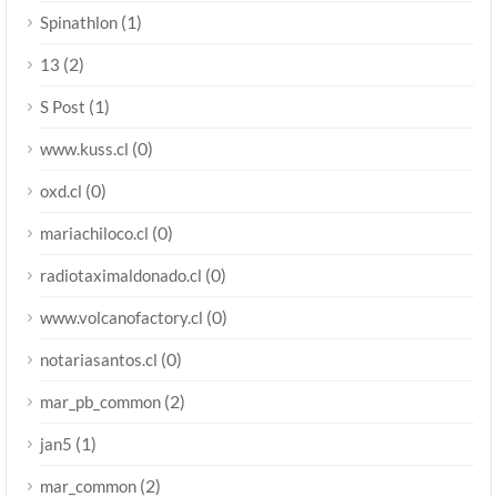
(1)
Spinathlon
(2)
13
(1)
S Post
(0)
www.kuss.cl
(0)
oxd.cl
(0)
mariachiloco.cl
(0)
radiotaximaldonado.cl
(0)
www.volcanofactory.cl
(0)
notariasantos.cl
(2)
mar_pb_common
(1)
jan5
(2)
mar_common