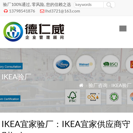
验厂100%通过, 零风险, 您的信赖之选
13798541876
lhd3721@163.com


IKEA验厂
»
验厂咨询
»
IKEA验厂

IKEA宜家验厂：IKEA宜家供应商守