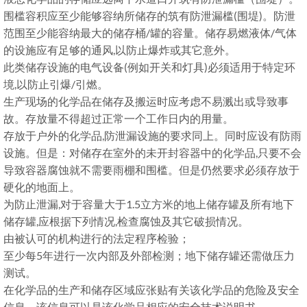
围槛容积应至少能够容纳所储存的筑有防泄漏槛(围堤)。防泄
范围至少能容纳最大的储存桶/罐的容量。储存易燃液体/气体
的设施应有足够的通风,以防止爆炸或其它意外。
此类储存设施的电气设备(例如开关和灯具)必须适用于特定环
境,以防止引爆/引燃。
生产现场的化学品在储存及搬运时应考虑不易溅出或导致事
故。存放量不得超过正常一个工作日内的用量。
存放于户外的化学品,防泄漏设施的要求同上。同时应设有防雨
设施。但是：对储存在室外的未开封容器中的化学品,只要不会
导致容器腐蚀就不需要雨棚和围槛。但是仍然要求必须存放于
硬化的地面上。
为防止泄漏,对于容量大于1.5立方米的地上储存罐及所有地下
储存罐,应根据下列情况,检查腐蚀及其它破损情况。
由被认可的机构进行的法定程序检验；
至少每5年进行一次内部及外部检测；地下储存罐还需做压力
测试。
在化学品的生产和储存区域应张贴有关该化学品的危险及安全
信息。该信息可以是该化学品相应的安全技术说明书