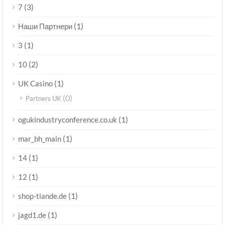
(3)
7
(1)
Наши Партнери
(1)
3
(2)
10
(1)
UK Casino
(0)
Partners UK
(1)
ogukindustryconference.co.uk
(1)
mar_bh_main
(1)
14
(1)
12
(1)
shop-tiande.de
(1)
jagd1.de