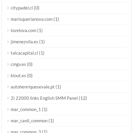
(0)
citypadel.cl
(1)
marisquerianova.com
(1)
lovelova.com
(1)
jimenezvila.es
(1)
talcacapital.cl
(0)
cmgv.es
(0)
klout.es
(1)
autohenriquesevale.pt
(12)
2) 22000 links English SMM Panel
(1)
mar_common_1
(1)
mar_canli_common
(1)
mar_common_3