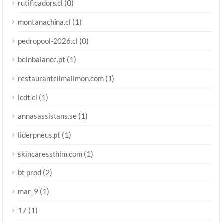
(0)
rutificadors.cl
(1)
montanachina.cl
(0)
pedropool-2026.cl
(1)
beinbalance.pt
(1)
restaurantelimalimon.com
(1)
icdt.cl
(1)
annasassistans.se
(1)
liderpneus.pt
(1)
skincaressthlm.com
(2)
bt prod
(1)
mar_9
(1)
17