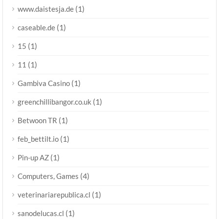
(1)
www.daistesja.de
(1)
caseable.de
(1)
15
(1)
11
(1)
Gambiva Casino
(1)
greenchillibangor.co.uk
(1)
Betwoon TR
(1)
feb_bettilt.io
(1)
Pin-up AZ
(4)
Computers, Games
(1)
veterinariarepublica.cl
(1)
sanodelucas.cl