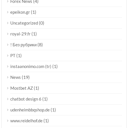
(4)
Forex News
(1)
epeikon.gr
(0)
Uncategorized
(1)
royal-29.fr
(8)
! Без рубрики
(1)
PT
(1)
instaanonimo.com (tr)
(19)
News
(1)
Mostbet AZ
(1)
chatbot design 6
(1)
udenheimbbqshop.de
(1)
www.reidelhof.de