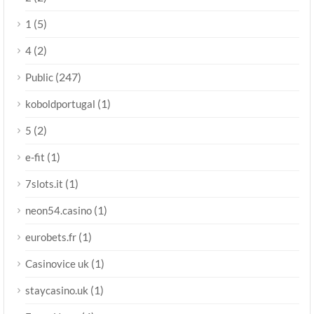
(5)
1
(2)
4
(247)
Public
(1)
koboldportugal
(2)
5
(1)
e-fit
(1)
7slots.it
(1)
neon54.casino
(1)
eurobets.fr
(1)
Casinovice uk
(1)
staycasino.uk