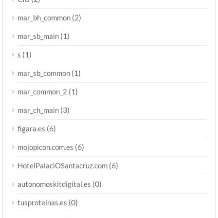
(2)
mar_bh_common
(1)
mar_sb_main
(1)
s
(1)
mar_sb_common
(1)
mar_common_2
(3)
mar_ch_main
(6)
figara.es
(6)
mojopicon.com.es
(6)
HotelPalaciOSantacruz.com
(0)
autonomoskitdigital.es
(0)
tusproteinas.es