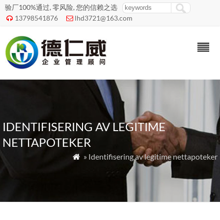
验厂100%通过, 零风险, 您的信赖之选
13798541876
lhd3721@163.com


IDENTIFISERING AV LEGITIME
NETTAPOTEKER
» Identifisering av legitime nettapoteker
