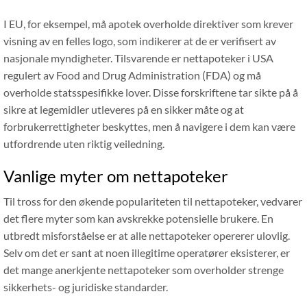
I EU, for eksempel, må apotek overholde direktiver som krever
visning av en felles logo, som indikerer at de er verifisert av
nasjonale myndigheter. Tilsvarende er nettapoteker i USA
regulert av Food and Drug Administration (FDA) og må
overholde statsspesifikke lover. Disse forskriftene tar sikte på å
sikre at legemidler utleveres på en sikker måte og at
forbrukerrettigheter beskyttes, men å navigere i dem kan være
utfordrende uten riktig veiledning.
Vanlige myter om nettapoteker
Til tross for den økende populariteten til nettapoteker, vedvarer
det flere myter som kan avskrekke potensielle brukere. En
utbredt misforståelse er at alle nettapoteker opererer ulovlig.
Selv om det er sant at noen illegitime operatører eksisterer, er
det mange anerkjente nettapoteker som overholder strenge
sikkerhets- og juridiske standarder.