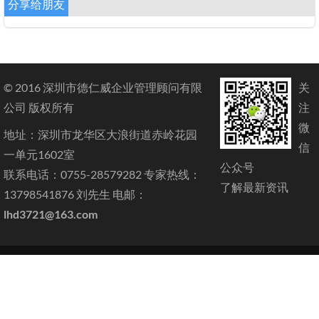
分享给朋友
© 2016 深圳市德仁威企业管理顾问有限
关
公司 版权所有
注
微
地址：深圳市龙华区大浪街道赤岭花园
信
一单元1602室
公众号
联系电话：0755-28579282 专家热线：
了解最新资讯
13798541876 刘先生 电邮：
lhd3721@163.com
网站地图
|
粤ICP备2022048137号
首页
关于我们
验厂咨询
体系认证
常见问题
最新动态
联
系我们