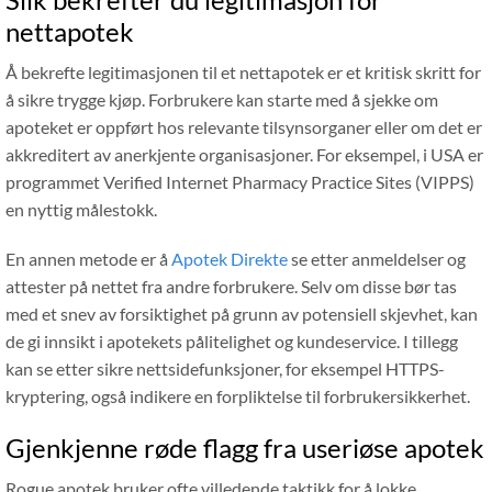
nettapotek
Å bekrefte legitimasjonen til et nettapotek er et kritisk skritt for
å sikre trygge kjøp. Forbrukere kan starte med å sjekke om
apoteket er oppført hos relevante tilsynsorganer eller om det er
akkreditert av anerkjente organisasjoner. For eksempel, i USA er
programmet Verified Internet Pharmacy Practice Sites (VIPPS)
en nyttig målestokk.
En annen metode er å
Apotek Direkte
se etter anmeldelser og
attester på nettet fra andre forbrukere. Selv om disse bør tas
med et snev av forsiktighet på grunn av potensiell skjevhet, kan
de gi innsikt i apotekets pålitelighet og kundeservice. I tillegg
kan se etter sikre nettsidefunksjoner, for eksempel HTTPS-
kryptering, også indikere en forpliktelse til forbrukersikkerhet.
Gjenkjenne røde flagg fra useriøse apotek
Rogue apotek bruker ofte villedende taktikk for å lokke