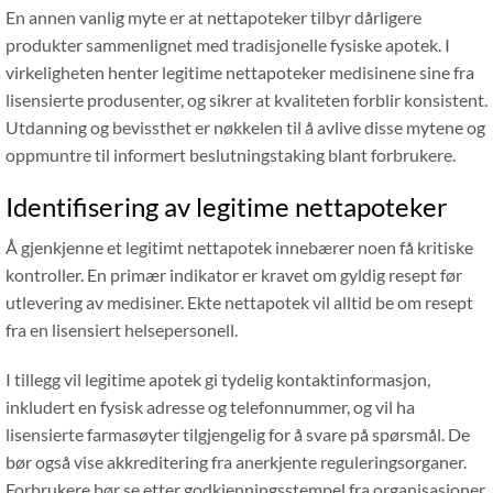
En annen vanlig myte er at nettapoteker tilbyr dårligere
produkter sammenlignet med tradisjonelle fysiske apotek. I
virkeligheten henter legitime nettapoteker medisinene sine fra
lisensierte produsenter, og sikrer at kvaliteten forblir konsistent.
Utdanning og bevissthet er nøkkelen til å avlive disse mytene og
oppmuntre til informert beslutningstaking blant forbrukere.
Identifisering av legitime nettapoteker
Å gjenkjenne et legitimt nettapotek innebærer noen få kritiske
kontroller. En primær indikator er kravet om gyldig resept før
utlevering av medisiner. Ekte nettapotek vil alltid be om resept
fra en lisensiert helsepersonell.
I tillegg vil legitime apotek gi tydelig kontaktinformasjon,
inkludert en fysisk adresse og telefonnummer, og vil ha
lisensierte farmasøyter tilgjengelig for å svare på spørsmål. De
bør også vise akkreditering fra anerkjente reguleringsorganer.
Forbrukere bør se etter godkjenningsstempel fra organisasjoner