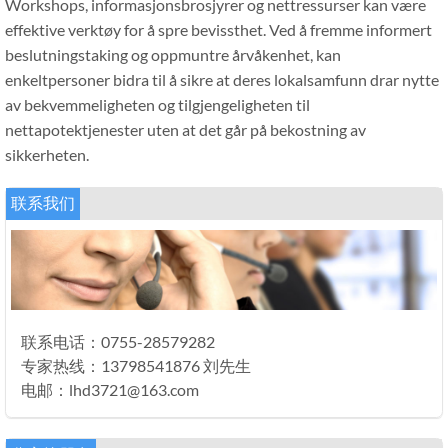
Workshops, informasjonsbrosjyrer og nettressurser kan være
effektive verktøy for å spre bevissthet. Ved å fremme informert
beslutningstaking og oppmuntre årvåkenhet, kan
enkeltpersoner bidra til å sikre at deres lokalsamfunn drar nytte
av bekvemmeligheten og tilgjengeligheten til
nettapotektjenester uten at det går på bekostning av
sikkerheten.
联系我们
联系电话：0755-28579282
专家热线：13798541876 刘先生
电邮：lhd3721@163.com