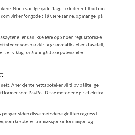
ukere. Noen vanlige røde flagg inkluderer tilbud om
 som virker for gode til å være sanne, og mangel på
rmasøyter eller kan ikke føre opp noen regulatoriske
ttsteder som har dårlig grammatikk eller stavefeil,
t er viktig for å unngå disse potensielle
tt
ett. Anerkjente nettapoteker vil tilby pålitelige
lattformer som PayPal. Disse metodene gir et ekstra
penger, siden disse metodene gir liten regress i
wayer, som krypterer transaksjonsinformasjon og