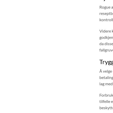
Rogue a
reseptbe
kontrol
Videre k
godkjenn
da disse
fallgruv
Trygg
Å velge 
betaling
lag med
Forbruke
tilfelle
beskytt