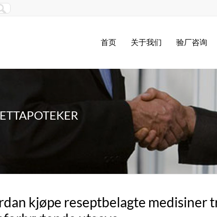
首页
关于我们
验厂咨询
 NETTAPOTEKER
dan kjøpe reseptbelagte medisiner tr