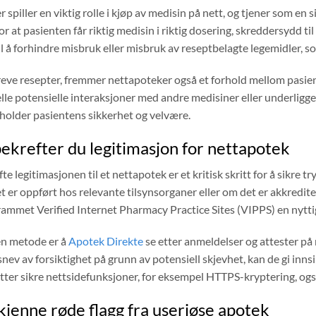
 spiller en viktig rolle i kjøp av medisin på nett, og tjener som en
or at pasienten får riktig medisin i riktig dosering, skreddersydd 
il å forhindre misbruk eller misbruk av reseptbelagte legemidler, 
reve resepter, fremmer nettapoteker også et forhold mellom pasien
lle potensielle interaksjoner med andre medisiner eller underligg
holder pasientens sikkerhet og velvære.
bekrefter du legitimasjon for nettapotek
te legitimasjonen til et nettapotek er et kritisk skritt for å sikre
 er oppført hos relevante tilsynsorganer eller om det er akkredite
rammet Verified Internet Pharmacy Practice Sites (VIPPS) en nytti
n metode er å
Apotek Direkte
se etter anmeldelser og attester på 
nev av forsiktighet på grunn av potensiell skjevhet, kan de gi innsik
tter sikre nettsidefunksjoner, for eksempel HTTPS-kryptering, også 
jenne røde flagg fra useriøse apotek