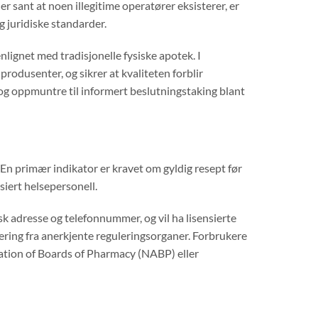
er sant at noen illegitime operatører eksisterer, er
 juridiske standarder.
lignet med tradisjonelle fysiske apotek. I
produsenter, og sikrer at kvaliteten forblir
 og oppmuntre til informert beslutningstaking blant
 En primær indikator er kravet om gyldig resept før
siert helsepersonell.
isk adresse og telefonnummer, og vil ha lisensierte
tering fra anerkjente reguleringsorganer. Forbrukere
ation of Boards of Pharmacy (NABP) eller