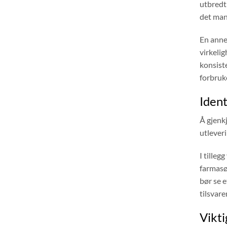
utbredt 
det man
En anne
virkelig
konsist
forbruk
Ident
Å gjenkj
utleveri
I tilleg
farmasøy
bør se 
tilsvare
Vikti