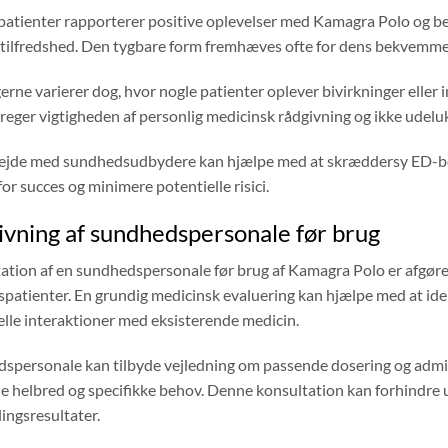
atienter rapporterer positive oplevelser med Kamagra Polo og bem
 tilfredshed. Den tygbare form fremhæves ofte for dens bekvemmel
erne varierer dog, hvor nogle patienter oplever bivirkninger eller 
eger vigtigheden af ​​personlig medicinsk rådgivning og ikke udelu
jde med sundhedsudbydere kan hjælpe med at skræddersy ED-behan
or succes og minimere potentielle risici.
vning af sundhedspersonale før brug
tion af en sundhedspersonale før brug af Kamagra Polo er afgørende
spatienter. En grundig medicinsk evaluering kan hjælpe med at iden
elle interaktioner med eksisterende medicin.
spersonale kan tilbyde vejledning om passende dosering og admin
le helbred og specifikke behov. Denne konsultation kan forhindre
ingsresultater.