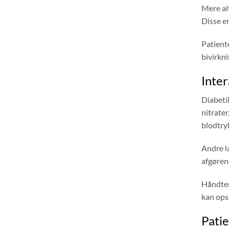
Mere alv
Disse er
Patient
bivirkni
Inte
Diabeti
nitrater
blodtry
Andre l
afgørend
Håndteri
kan ops
Patie