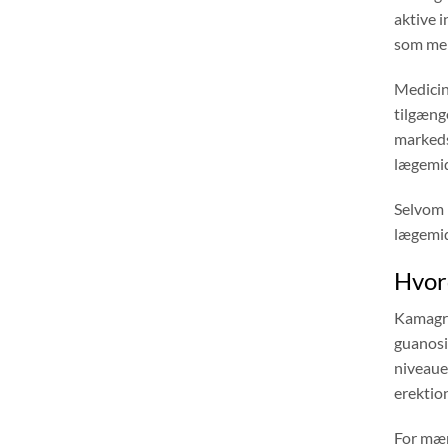
aktive i
som men
Medicin
tilgæng
markedsf
lægemid
Selvom 
lægemid
Hvor
Kamagra
guanosi
niveauer
erektion
For mæn