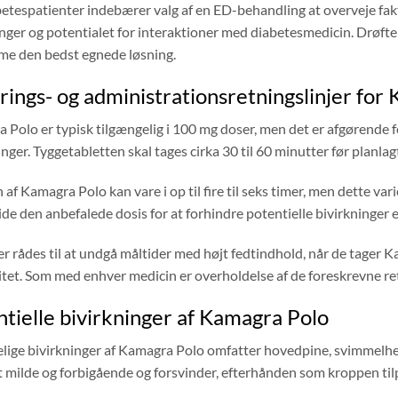
betespatienter indebærer valg af en ED-behandling at overveje fak
inger og potentialet for interaktioner med diabetesmedicin. Drøft
e den bedst egnede løsning.
ings- og administrationsretningslinjer for
 Polo er typisk tilgængelig i 100 mg doser, men det er afgørende 
nger. Tyggetabletten skal tages cirka 30 til 60 minutter før planlagt
 af ​​Kamagra Polo kan vare i op til fire til seks timer, men dette vari
de den anbefalede dosis for at forhindre potentielle bivirkninger el
er rådes til at undgå måltider med højt fedtindhold, når de tager 
itet. Som med enhver medicin er overholdelse af de foreskrevne ret
tielle bivirkninger af Kamagra Polo
lige bivirkninger af Kamagra Polo omfatter hovedpine, svimmelhed
t milde og forbigående og forsvinder, efterhånden som kroppen til