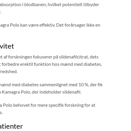
bsorption i blodbanen, hvilket potentielt tilbyder
.
magra Polo kan være effektiv. Det forårsager ikke en
vitet
af forskningen fokuserer på sildenafilcitrat, dets
l at forbedre erektil funktion hos mænd med diabetes,
lfredshed.
af mænd med diabetes sammenlignet med 10 %, der fik
 Kamagra Polo, der indeholder sildenafil.
Polo behovet for mere specifik forskning for at
s.
atienter