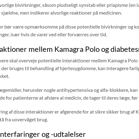
orlige bivirkninger, såsom pludseligt synstab eller priapisme (en l
 sjældne, men indikerer alvorlige reaktioner på medicinen.
er bør være opmærksomme på disse potentielle bivirkninger og kon
nger, især hvis de varer ved eller forværres over tid.
raktioner mellem Kamagra Polo og diabete
kere skal overveje potentielle interaktioner mellem Kamagra Polo
, der bruges til behandling af hjertesygdomme, kan interagere farligt 
kket.
ægemidler, herunder nogle antihypertensiva og alfa-blokkere, kan
e for patienterne at afsløre al medicin, de tager til deres læge, fø
ng af disse interaktioner er afgørende for at sikre sikker brug af
tå fra uovervåget brug.
nterfaringer og -udtalelser