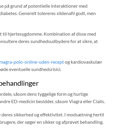
se på grund af potentielle interaktioner med
betes. Generelt tolereres sildenafil godt, men
ret til hjertesygdomme. Kombination af disse med
 konsultere deres sundhedsudbydere for at sikre, at
magra-polo-online-uden-recept
og kardiovaskulær
bøde eventuelle sundhedsrisici.
behandlinger
dele, såsom dens tyggelige form og hurtige
dre ED-medicin besidder, såsom Viagra eller Cialis.
deres sikkerhed og effektivitet. I modsætning hertil
rugere, der søger en sikker og afprøvet behandling.