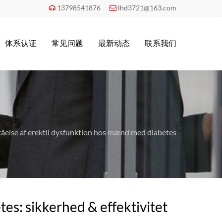
13798541876
lhd3721@163.com


体系认证
常见问题
最新动态
联系我们
tåelse af erektil dysfunktion hos mænd med diabetes
s: sikkerhed & effektivitet