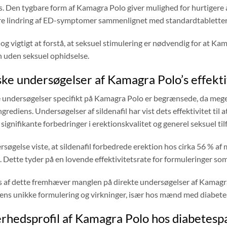
s. Den tygbare form af Kamagra Polo giver mulighed for hurtigere a
re lindring af ED-symptomer sammenlignet med standardtabletter
og vigtigt at forstå, at seksuel stimulering er nødvendig for at Ka
n uden seksuel ophidselse.
ske undersøgelser af Kamagra Polo’s effekti
e undersøgelser specifikt på Kamagra Polo er begrænsede, da meget 
ngrediens. Undersøgelser af sildenafil har vist dets effektivitet ti
 signifikante forbedringer i erektionskvalitet og generel seksuel ti
rsøgelse viste, at sildenafil forbedrede erektion hos cirka 56 % 
 Dette tyder på en lovende effektivitetsrate for formuleringer som
s af dette fremhæver manglen på direkte undersøgelser af Kamagra 
dens unikke formulering og virkninger, især hos mænd med diabete
rhedsprofil af Kamagra Polo hos diabetesp