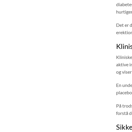
diabete
hurtige
Det er d
erektio
Klini
Klinisk
aktive i
og viser
En unde
placebo.
På trod
forstå 
Sikke