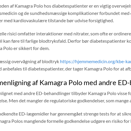
den af ​​Kamagra Polo hos diabetespatienter er en vigtig overvejel
smedicin og de sundhedsmæssige komplikationer forbundet med dia
er med kardiovaskulære tilstande bør udvise forsigtighed.
lle risici omfatter interaktioner med nitrater, som ofte er ordine
il kan føre til farlige blodtryksfald. Derfor bør diabetespatienter
 Polo er sikkert for dem.
ssig overvågning af blodtryk
https://hjemmemedicin.org/kbe-ka
 anbefales til diabetespatienter, der tager Kamagra Polo for at af
enligning af Kamagra Polo med andre ED-
ignet med andre ED-behandlinger tilbyder Kamagra Polo visse for
lse. Men det mangler de regulatoriske godkendelser, som mange an
odkendte ED-lægemidler har gennemgået strenge tests for at sikre 
agra Polos manglende formelle godkendelse udgøre en risiko for b