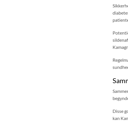
Sikkerhe
diabete
patient
Potentie
sildenaf
Kamagra
Regelmæ
sundhed
Samm
Sammenl
begynde
Disse g
kan Kam