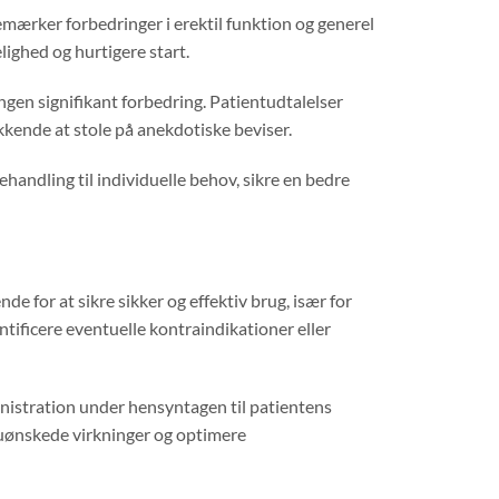
ærker forbedringer i erektil funktion og generel
ighed og hurtigere start.
ingen signifikant forbedring. Patientudtalelser
kkende at stole på anekdotiske beviser.
dling til individuelle behov, sikre en bedre
 for at sikre sikker og effektiv brug, især for
tificere eventuelle kontraindikationer eller
istration under hensyntagen til patientens
 uønskede virkninger og optimere