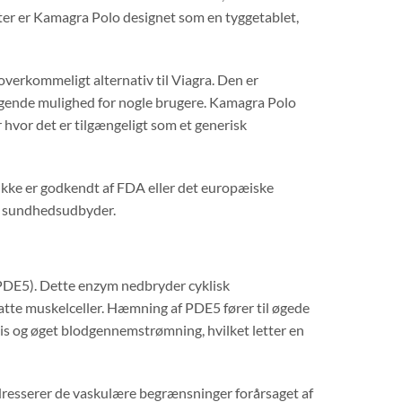
etter er Kamagra Polo designet som en tyggetablet,
erkommeligt alternativ til Viagra. Den er
smagende mulighed for nogle brugere. Kamagra Polo
r hvor det er tilgængeligt som et generisk
ikke er godkendt af FDA eller det europæiske
n sundhedsudbyder.
DE5). Dette enzym nedbryder cyklisk
atte muskelceller. Hæmning af PDE5 fører til øgede
enis og øget blodgennemstrømning, hvilket letter en
resserer de vaskulære begrænsninger forårsaget af