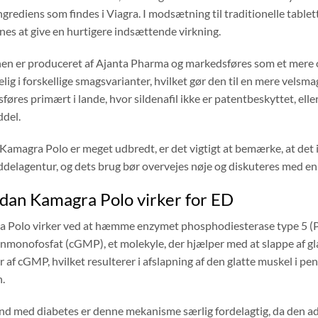
ngrediens som findes i Viagra. I modsætning til traditionelle tabl
es at give en hurtigere indsættende virkning.
en er produceret af Ajanta Pharma og markedsføres som et mere ov
elig i forskellige smagsvarianter, hvilket gør den til en mere vel
øres primært i lande, hvor sildenafil ikke er patentbeskyttet, elle
del.
Kamagra Polo er meget udbredt, er det vigtigt at bemærke, at det 
delagentur, og dets brug bør overvejes nøje og diskuteres med e
dan Kamagra Polo virker for ED
 Polo virker ved at hæmme enzymet phosphodiesterase type 5 (P
nmonofosfat (cGMP), et molekyle, der hjælper med at slappe af gl
 af cGMP, hvilket resulterer i afslapning af den glatte muskel i p
.
d med diabetes er denne mekanisme særlig fordelagtig, da den ad