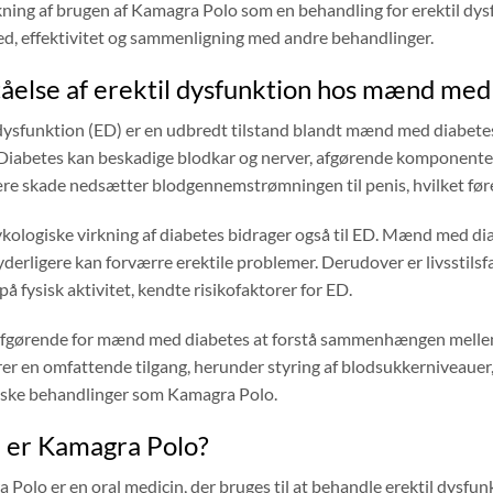
ning af brugen af ​​Kamagra Polo som en behandling for erektil d
ed, effektivitet og sammenligning med andre behandlinger.
åelse af erektil dysfunktion hos mænd med
 dysfunktion (ED) er en udbredt tilstand blandt mænd med diabetes,
iabetes kan beskadige blodkar og nerver, afgørende komponenter 
re skade nedsætter blodgennemstrømningen til penis, hvilket føre
kologiske virkning af diabetes bidrager også til ED. Mænd med diab
 yderligere kan forværre erektile problemer. Derudover er livsstil
å fysisk aktivitet, kendte risikofaktorer for ED.
afgørende for mænd med diabetes at forstå sammenhængen mellem 
er en omfattende tilgang, herunder styring af blodsukkerniveauer, 
ske behandlinger som Kamagra Polo.
 er Kamagra Polo?
Polo er en oral medicin, der bruges til at behandle erektil dysfun