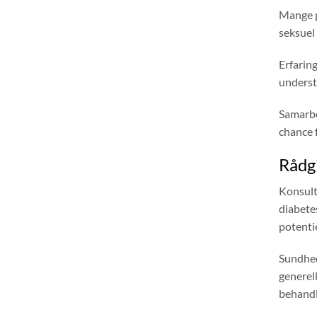
Mange p
seksuel
Erfaring
understr
Samarbe
chance f
Rådgi
Konsulta
diabete
potenti
Sundhed
generel
behandl