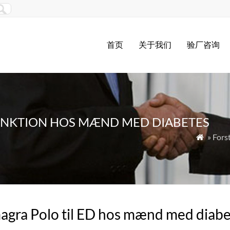
首页
关于我们
验厂咨询
FUNKTION HOS MÆND MED DIABETES
» Fors

gra Polo til ED hos mænd med diabete