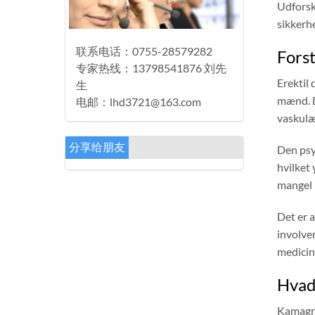
Udforsk
sikkerh
联系电话：0755-28579282
Forst
专家热线：13798541876 刘先
Erektil
生
mænd. D
电邮：lhd3721@163.com
vaskulæ
分享给朋友
Den psy
hvilket
mangel p
Det er 
involver
medicin
Hvad
Kamagra 