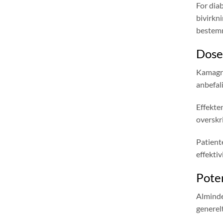
For dia
bivirkn
bestemm
Doser
Kamagra
anbefali
Effekten
overskri
Patient
effektiv
Poten
Alminde
generel