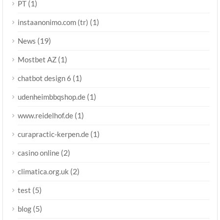
(1)
PT
(1)
instaanonimo.com (tr)
(19)
News
(1)
Mostbet AZ
(1)
chatbot design 6
(1)
udenheimbbqshop.de
(1)
www.reidelhof.de
(1)
curapractic-kerpen.de
(2)
casino online
(2)
climatica.org.uk
(5)
test
(5)
blog