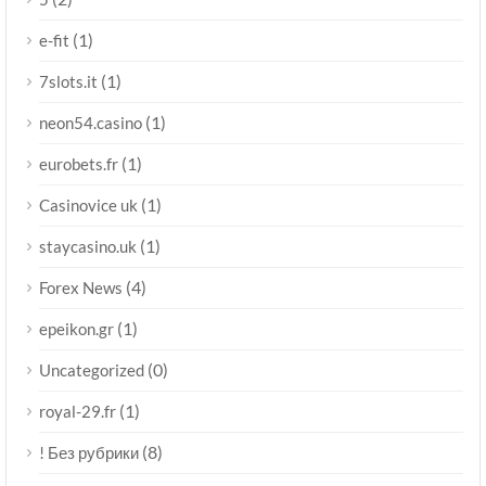
(1)
e-fit
(1)
7slots.it
(1)
neon54.casino
(1)
eurobets.fr
(1)
Casinovice uk
(1)
staycasino.uk
(4)
Forex News
(1)
epeikon.gr
(0)
Uncategorized
(1)
royal-29.fr
(8)
! Без рубрики