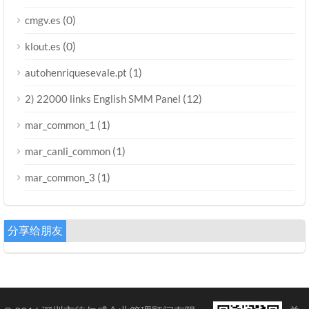
(0)
cmgv.es
(0)
klout.es
(1)
autohenriquesevale.pt
(12)
2) 22000 links English SMM Panel
(1)
mar_common_1
(1)
mar_canli_common
(1)
mar_common_3
分享给朋友