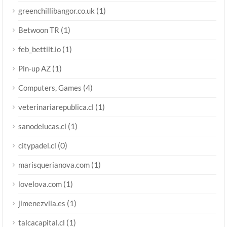
(1)
greenchillibangor.co.uk
(1)
Betwoon TR
(1)
feb_bettilt.io
(1)
Pin-up AZ
(4)
Computers, Games
(1)
veterinariarepublica.cl
(1)
sanodelucas.cl
(0)
citypadel.cl
(1)
marisquerianova.com
(1)
lovelova.com
(1)
jimenezvila.es
(1)
talcacapital.cl