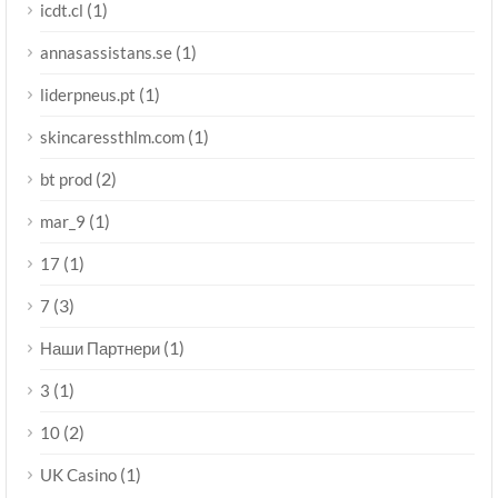
(1)
icdt.cl
(1)
annasassistans.se
(1)
liderpneus.pt
(1)
skincaressthlm.com
(2)
bt prod
(1)
mar_9
(1)
17
(3)
7
(1)
Наши Партнери
(1)
3
(2)
10
(1)
UK Casino