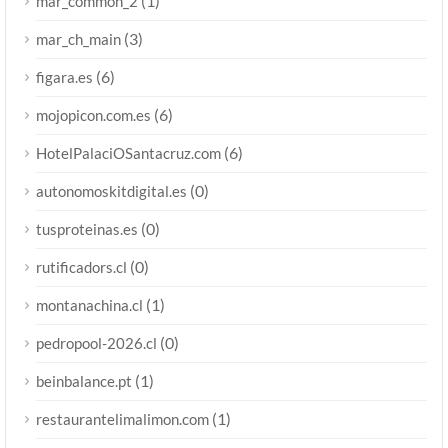
(1)
mar_common_2
(3)
mar_ch_main
(6)
figara.es
(6)
mojopicon.com.es
(6)
HotelPalaciOSantacruz.com
(0)
autonomoskitdigital.es
(0)
tusproteinas.es
(0)
rutificadors.cl
(1)
montanachina.cl
(0)
pedropool-2026.cl
(1)
beinbalance.pt
(1)
restaurantelimalimon.com