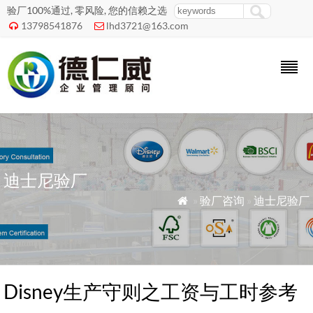
验厂100%通过, 零风险, 您的信赖之选
13798541876
lhd3721@163.com


迪士尼验厂
»
验厂咨询
»
迪士尼验厂

Disney生产守则之工资与工时参考