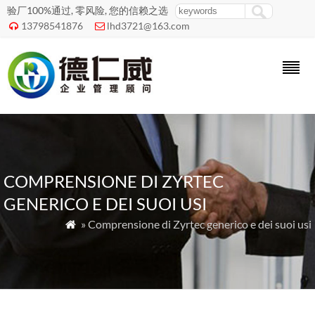
验厂100%通过, 零风险, 您的信赖之选
13798541876
lhd3721@163.com


COMPRENSIONE DI ZYRTEC
GENERICO E DEI SUOI USI
» Comprensione di Zyrtec generico e dei suoi usi
