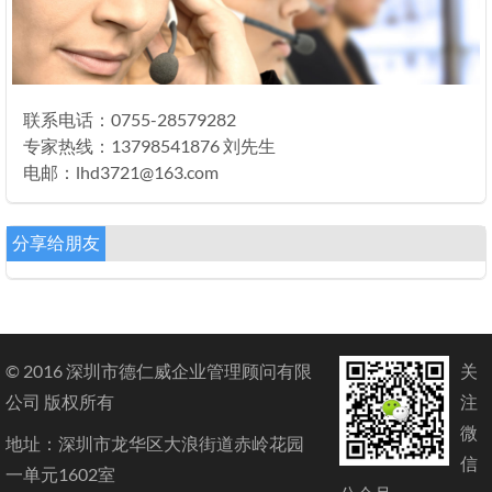
联系电话：0755-28579282
专家热线：13798541876 刘先生
电邮：lhd3721@163.com
分享给朋友
© 2016 深圳市德仁威企业管理顾问有限
关
公司 版权所有
注
微
地址：深圳市龙华区大浪街道赤岭花园
信
一单元1602室