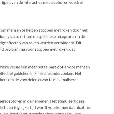
ijpen van de interacties met alcohol en voedsel
en om mensen te helpen stoppen met roken door het
r zich te richten op specifieke receptoren in de
rige effecten van roken worden verminderd. Dit
eid programma voor stoppen met roken, dat
ieke versie een meer betaalbare optie voor mensen
effectief gebleken in klinische onderzoeken. Het
uikers om de voordelen ervan te maximaliseren.
nereceptoren in de hersenen. Het stimuleert deze
icht en tegelijkertijd wordt voorkomen dat nicotine
 roken voortkomt, waardoor het voor gebruikers