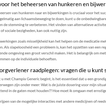
 voor het beheersen van hunkeren en bijwe
eersen van hunkeren naar en bijwerkingen is cruciaal voor het s
gelmatig aan lichaamsbeweging te doen, kunt u de onbedwingbare 
n de stemming te verbeteren. Het vinden van alternatieve activitei
of sociale bezigheden, kan ook nuttig zijn.
jwerkingen zoals misselijkheid kan het helpen om de medicatie met
en. Als slapeloosheid een probleem is, kan het opzetten van een re
ende omgeving een groot verschil maken. Het is belangrijk om me
temmen op de individuele behoeften.
rgverlener raadplegen: vragen die u kunt s
 u met Champix Generic begint, is het essentieel dat u een grondi
rwegen zijn onder meer: ​​Wat is de juiste dosering voor mijn situat
tend in de gaten moet houden?? Hoe moet ik omgaan met ernstige
rijpen van de mogelijke interacties met andere medicijnen of reed