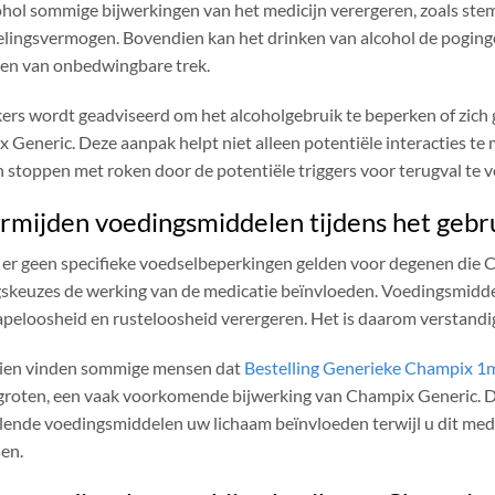
ohol sommige bijwerkingen van het medicijn verergeren, zoals st
lingsvermogen. Bovendien kan het drinken van alcohol de pogin
n van onbedwingbare trek.
ers wordt geadviseerd om het alcoholgebruik te beperken of zich 
 Generic. Deze aanpak helpt niet alleen potentiële interacties t
n stoppen met roken door de potentiële triggers voor terugval te 
ermijden voedingsmiddelen tijdens het geb
er geen specifieke voedselbeperkingen gelden voor degenen die 
skeuzes de werking van de medicatie beïnvloeden. Voedingsmiddel
lapeloosheid en rusteloosheid verergeren. Het is daarom verstan
ien vinden sommige mensen dat
Bestelling Generieke Champix 1
groten, een vaak voorkomende bijwerking van Champix Generic. 
llende voedingsmiddelen uw lichaam beïnvloeden terwijl u dit medic
en.