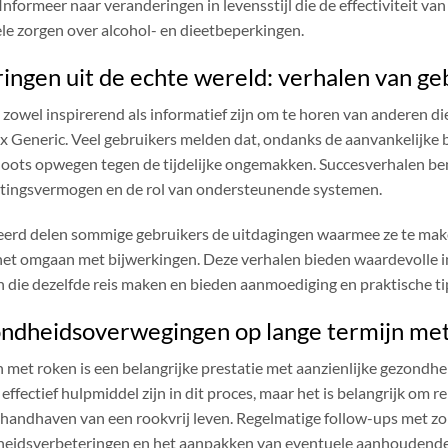
Informeer naar veranderingen in levensstijl die de effectiviteit va
le zorgen over alcohol- en dieetbeperkingen.
ingen uit de echte wereld: verhalen van ge
 zowel inspirerend als informatief zijn om te horen van anderen d
 Generic. Veel gebruikers melden dat, ondanks de aanvankelijke 
oots opwegen tegen de tijdelijke ongemakken. Succesverhalen be
tingsvermogen en de rol van ondersteunende systemen.
rd delen sommige gebruikers de uitdagingen waarmee ze te mak
 het omgaan met bijwerkingen. Deze verhalen bieden waardevolle i
 die dezelfde reis maken en bieden aanmoediging en praktische ti
ndheidsoverwegingen op lange termijn me
 met roken is een belangrijke prestatie met aanzienlijke gezondh
 effectief hulpmiddel zijn in dit proces, maar het is belangrijk o
 handhaven van een rookvrij leven. Regelmatige follow-ups met zo
eidsverbeteringen en het aanpakken van eventuele aanhoudende