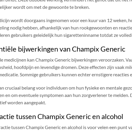
lijker wordt om met de gewoonte te breken.
icijn wordt doorgaans ingenomen voor een kuur van 12 weken, h
ling nodig hebben, afhankelijk van hun rookgewoonten en reacti
ren gebruikers geleidelijk hun sigaretteninname totdat ze volledig
ntiële bijwerkingen van Champix Generic
lle medicijnen kan Champix Generic bijwerkingen veroorzaken. Vaak
osheid, hoofdpijn en levendige dromen. Deze effecten zijn vaak mil
medicatie. Sommige gebruikers kunnen echter ernstigere reacties e
van cruciaal belang voor individuen om hun fysieke en mentale ge
en en om eventuele symptomen aan hun zorgverlener te melden. Dit
ctief worden aangepakt.
actie tussen Champix Generic en alcohol
actie tussen Champix Generic en alcohol is voor velen een punt van