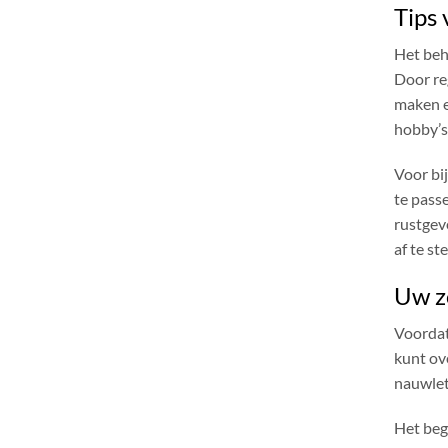
Tips
Het beh
Door re
maken e
hobby’s 
Voor bi
te pass
rustgev
af te s
Uw zo
Voordat
kunt ove
nauwlet
Het beg