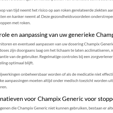
op van tijd neemt het risico op aan roken gerelateerde ziekten aan
kten en kanker neemt af. Deze gezondheidsvoordelen onderstrepe
toppen met roken.
role en aanpassing van uw generieke Champ
itoren en eventueel aanpassen van uw dosering Champix Generic i
 doses zijn doorgaans laag om het lichaam te laten acclimatiseren, 
antie van de gebruiker. Regelmatige controles bij een zorgverlener
ing optimaal blijft.
ijwerkingen onbeheersbaar worden of als de medicatie niet effectief
jke aanpassingen moeten altijd onder medisch toezicht worden ui
ren.
rnatieven voor Champix Generic voor stop
genen die Champix Generic niet kunnen gebruiken, bestaan ​​er al