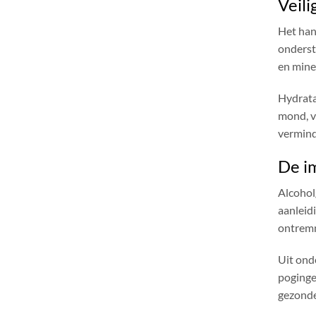
Veili
Het han
onderst
en mine
Hydrata
mond, v
vermind
De i
Alcohol
aanleid
ontremm
Uit ond
poginge
gezonde