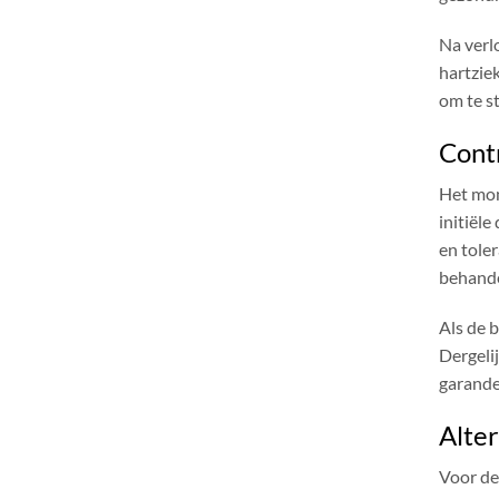
Na verlo
hartzie
om te s
Cont
Het mon
initiële
en toler
behandel
Als de b
Dergeli
garande
Alte
Voor de