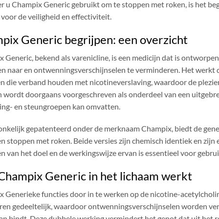
 u Champix Generic gebruikt om te stoppen met roken, is het begr
 voor de veiligheid en effectiviteit.
pix Generic begrijpen: een overzicht
 Generic, bekend als varenicline, is een medicijn dat is ontworp
n naar en ontwenningsverschijnselen te verminderen. Het werkt doo
n die verband houden met nicotineverslaving, waardoor de plezie
n wordt doorgaans voorgeschreven als onderdeel van een uitgebr
ing- en steungroepen kan omvatten.
nkelijk gepatenteerd onder de merknaam Champix, biedt de gener
en stoppen met roken. Beide versies zijn chemisch identiek en zijn 
en van het doel en de werkingswijze ervan is essentieel voor gebr
Champix Generic in het lichaam werkt
 Generieke functies door in te werken op de nicotine-acetylcholi
ren gedeeltelijk, waardoor ontwenningsverschijnselen worden verl
aan bindt. Deze dubbele werking vermindert het genot dat uit het