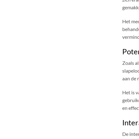
gemakke
Het med
behande
verminde
Pote
Zoals a
slapelo
aan de 
Het is 
gebruik
en effe
Inter
De inter