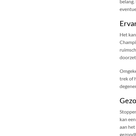
belang. 
eventue
Ervar
Het kan
Champix
ruimsch
doorzet
Omgekee
trek of
degenen
Gezo
Stoppen
kan een
aan het
gezondh