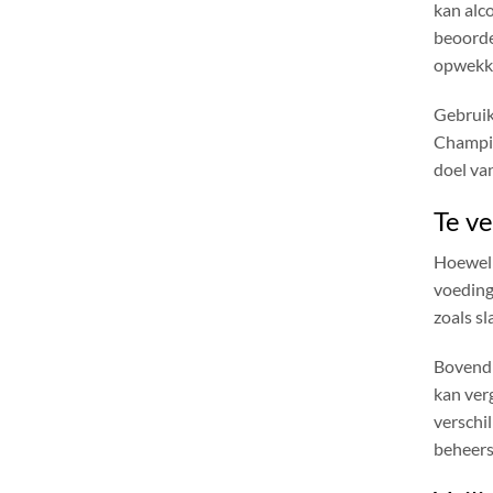
kan alc
beoorde
opwekke
Gebruik
Champix
doel va
Te v
Hoewel 
voeding
zoals s
Bovend
kan ver
verschi
beheers