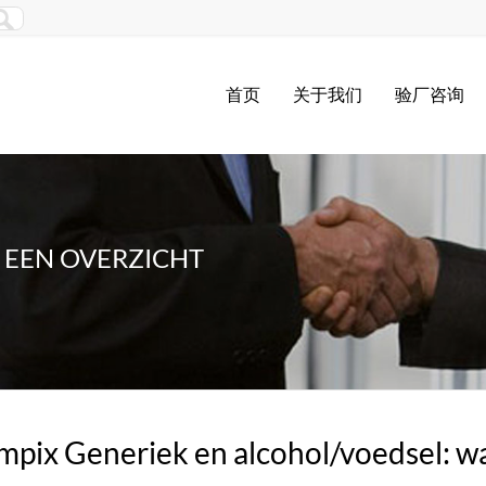
首页
关于我们
验厂咨询
 EEN OVERZICHT
pix Generiek en alcohol/voedsel: wat 