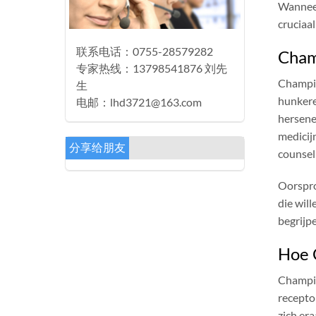
Wanneer
cruciaal
联系电话：0755-28579282
Cham
专家热线：13798541876 刘先
Champix
生
hunkere
电邮：lhd3721@163.com
hersene
medicij
分享给朋友
counsel
Oorspro
die will
begrijp
Hoe 
Champix
recepto
zich er