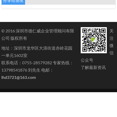
分享给朋友
© 2016 深圳市德仁威企业管理顾问有限
关
公司 版权所有
注
微
地址：深圳市龙华区大浪街道赤岭花园
信
一单元1602室
公众号
联系电话：0755-28579282 专家热线：
了解最新资讯
13798541876 刘先生 电邮：
lhd3721@163.com
网站地图
|
粤ICP备2022048137号
首页
关于我们
验厂咨询
体系认证
常见问题
最新动态
联
系我们