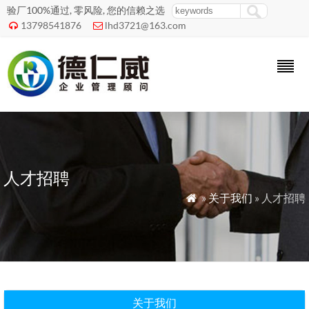
验厂100%通过, 零风险, 您的信赖之选
13798541876
lhd3721@163.com


人才招聘
»
关于我们
» 人才招聘

关于我们